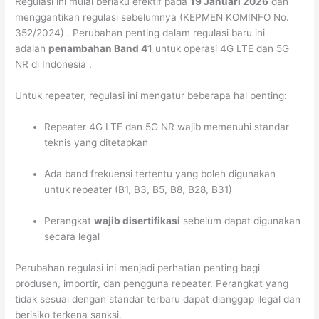
Regulasi ini mulai berlaku efektif pada
19 Januari 2026
dan
menggantikan regulasi sebelumnya (KEPMEN KOMINFO No.
352/2024)
. Perubahan penting dalam regulasi baru ini
adalah
penambahan Band 41
untuk operasi 4G LTE dan 5G
NR di Indonesia
.
Untuk repeater, regulasi ini mengatur beberapa hal penting:
Repeater 4G LTE dan 5G NR wajib memenuhi standar
teknis yang ditetapkan
Ada band frekuensi tertentu yang boleh digunakan
untuk repeater (B1, B3, B5, B8, B28, B31)
Perangkat
wajib disertifikasi
sebelum dapat digunakan
secara legal
Perubahan regulasi ini menjadi perhatian penting bagi
produsen, importir, dan pengguna repeater. Perangkat yang
tidak sesuai dengan standar terbaru dapat dianggap ilegal dan
berisiko terkena sanksi.