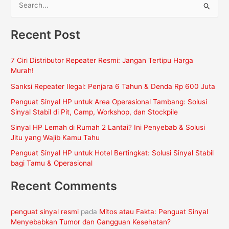
C
a
Recent Post
r
i
7 Ciri Distributor Repeater Resmi: Jangan Tertipu Harga
u
Murah!
n
Sanksi Repeater Ilegal: Penjara 6 Tahun & Denda Rp 600 Juta
t
Penguat Sinyal HP untuk Area Operasional Tambang: Solusi
u
Sinyal Stabil di Pit, Camp, Workshop, dan Stockpile
k
Sinyal HP Lemah di Rumah 2 Lantai? Ini Penyebab & Solusi
:
Jitu yang Wajib Kamu Tahu
Penguat Sinyal HP untuk Hotel Bertingkat: Solusi Sinyal Stabil
bagi Tamu & Operasional
Recent Comments
penguat sinyal resmi
pada
Mitos atau Fakta: Penguat Sinyal
Menyebabkan Tumor dan Gangguan Kesehatan?