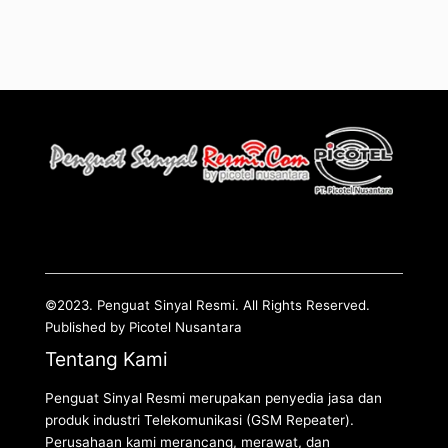
©2023. Penguat Sinyal Resmi. All Rights Reserved.
Published by Picotel Nusantara
Tentang Kami
Penguat Sinyal Resmi merupakan penyedia jasa dan
produk industri Telekomunikasi (GSM Repeater).
Perusahaan kami merancang, merawat, dan