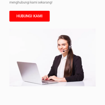
menghubungi kami sekarang!
HUBUNGI KAMI