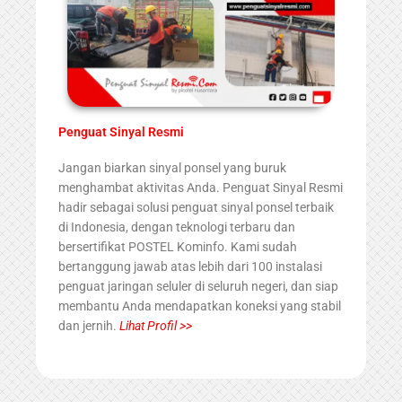
Penguat Sinyal Resmi
Jangan biarkan sinyal ponsel yang buruk
menghambat aktivitas Anda. Penguat Sinyal Resmi
hadir sebagai solusi penguat sinyal ponsel terbaik
di Indonesia, dengan teknologi terbaru dan
bersertifikat POSTEL Kominfo. Kami sudah
bertanggung jawab atas lebih dari 100 instalasi
penguat jaringan seluler di seluruh negeri, dan siap
membantu Anda mendapatkan koneksi yang stabil
dan jernih.
Lihat Profil >>