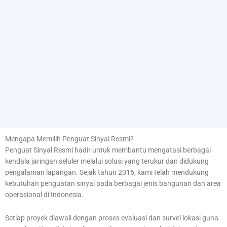
Garansi Perangkat 1
Layanan Pelanggan
Tahun
Cepat
Mengapa Memilih Penguat Sinyal Resmi?
Penguat Sinyal Resmi hadir untuk membantu mengatasi berbagai
kendala jaringan seluler melalui solusi yang terukur dan didukung
pengalaman lapangan. Sejak tahun 2016, kami telah mendukung
kebutuhan penguatan sinyal pada berbagai jenis bangunan dan area
operasional di Indonesia.
Setiap proyek diawali dengan proses evaluasi dan survei lokasi guna