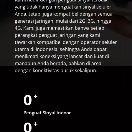
yang tidak hanya menguatkan sinyal seluler
Anda, tetapi juga kompatibel dengan semua
generasi jaringan, mulai dari 2G, 3G, hingga
4G. Kami juga memastikan bahwa setiap
perangkat penguat jaringan yang kami
tawarkan kompatibel dengan operator seluler
utama di Indonesia, sehingga Anda dapat
menikmati koneksi yang lancar dan kuat di
manapun Anda berada, bahkan di area
dengan konektivitas buruk sekalipun.
0
+
Penguat Sinyal Indoor
0
+