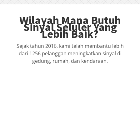
Wilayah Mana Butuh
Sinyal Seluler Yang
Lebih Baik?
Sejak tahun 2016, kami telah membantu lebih
dari 1256 pelanggan meningkatkan sinyal di
gedung, rumah, dan kendaraan.