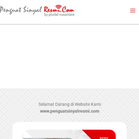
Lewati
Facebook
Instagram
Twitter
YouTube
ke
konten
Selamat Datang di Website Kami
www.penguatsinyalresmi.com