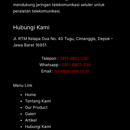
mendukung jaringan telekomunikasi seluler untuk
peralatan telekomunikasi.
Hubungi Kami
Jl. RTM Kelapa Dua No. 40 Tugu, Cimanggis, Depok –
Jawa Barat 16951
Telepon :
0811-8802-230
Whatsapp :
0811-8802-230
Email :
lynn@picotel.co.id
Menu Link
Home
Tentang Kami
Our Product
Galeri
Artikel
Hubungi Kami