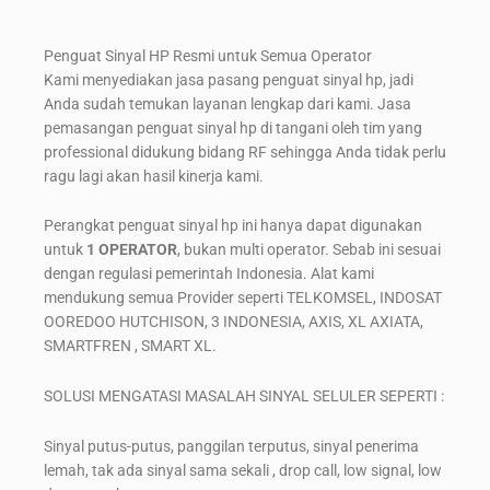
Penguat Sinyal HP Resmi untuk Semua Operator
Kami menyediakan jasa pasang penguat sinyal hp, jadi
Anda sudah temukan layanan lengkap dari kami. Jasa
pemasangan penguat sinyal hp di tangani oleh tim yang
professional didukung bidang RF sehingga Anda tidak perlu
ragu lagi akan hasil kinerja kami.
Perangkat penguat sinyal hp ini hanya dapat digunakan
untuk
1 OPERATOR
, bukan multi operator. Sebab ini sesuai
dengan regulasi pemerintah Indonesia. Alat kami
mendukung semua Provider seperti TELKOMSEL, INDOSAT
OOREDOO HUTCHISON, 3 INDONESIA, AXIS, XL AXIATA,
SMARTFREN , SMART XL.
SOLUSI MENGATASI MASALAH SINYAL SELULER SEPERTI :
Sinyal putus-putus, panggilan terputus, sinyal penerima
lemah, tak ada sinyal sama sekali , drop call, low signal, low