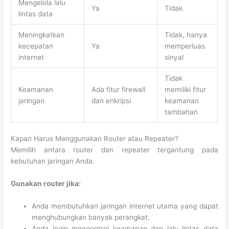
Mengelola lalu
Ya
Tidak
lintas data
Meningkatkan
Tidak, hanya
kecepatan
Ya
memperluas
internet
sinyal
Tidak
Keamanan
Ada fitur firewall
memiliki fitur
jaringan
dan enkripsi
keamanan
tambahan
Kapan Harus Menggunakan Router atau Repeater?
Memilih antara router dan repeater tergantung pada
kebutuhan jaringan Anda.
Gunakan router jika:
Anda membutuhkan jaringan internet utama yang dapat
menghubungkan banyak perangkat.
Anda ingin mengontrol keamanan dan lalu lintas data