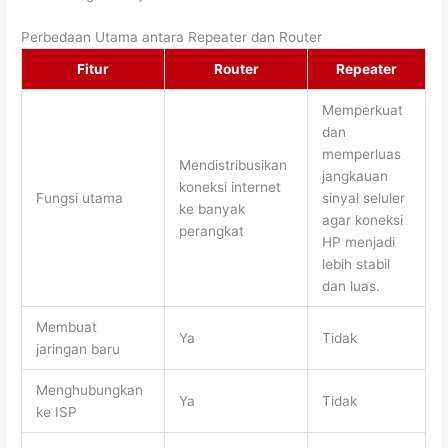
Perbedaan Utama antara Repeater dan Router
Fitur
Router
Repeater
Memperkuat
dan
memperluas
Mendistribusikan
jangkauan
koneksi internet
Fungsi utama
sinyal seluler
ke banyak
agar koneksi
perangkat
HP menjadi
lebih stabil
dan luas.
Membuat
Ya
Tidak
jaringan baru
Menghubungkan
Ya
Tidak
ke ISP