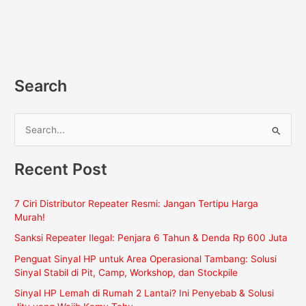
Search
C
a
Recent Post
r
i
7 Ciri Distributor Repeater Resmi: Jangan Tertipu Harga
u
Murah!
n
Sanksi Repeater Ilegal: Penjara 6 Tahun & Denda Rp 600 Juta
t
Penguat Sinyal HP untuk Area Operasional Tambang: Solusi
u
Sinyal Stabil di Pit, Camp, Workshop, dan Stockpile
k
Sinyal HP Lemah di Rumah 2 Lantai? Ini Penyebab & Solusi
: