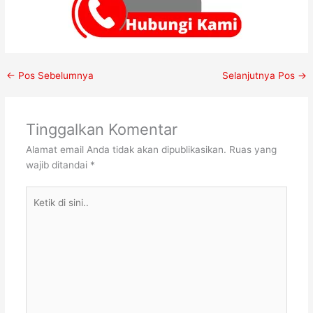
←
Pos Sebelumnya
Selanjutnya Pos
→
Tinggalkan Komentar
Alamat email Anda tidak akan dipublikasikan.
Ruas yang
wajib ditandai
*
Ketik
di
sini..