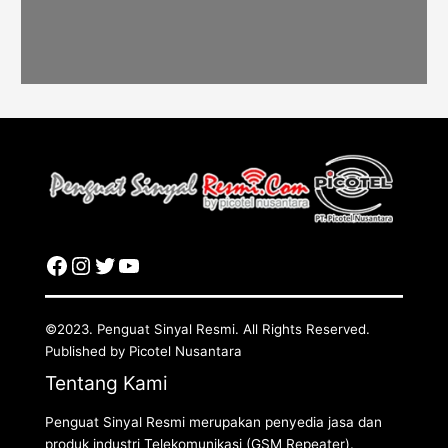
©2023. Penguat Sinyal Resmi. All Rights Reserved.
Published by Picotel Nusantara
Tentang Kami
Penguat Sinyal Resmi merupakan penyedia jasa dan
produk industri Telekomunikasi (GSM Repeater).