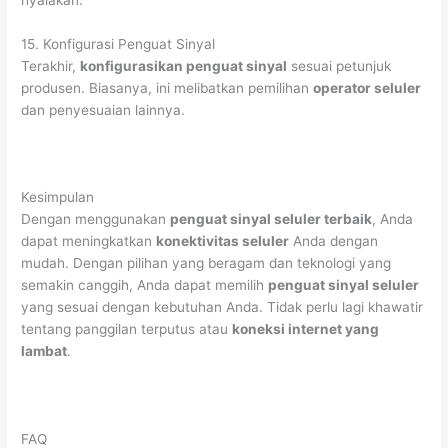
15. Konfigurasi Penguat Sinyal
Terakhir,
konfigurasikan penguat sinyal
sesuai petunjuk
produsen. Biasanya, ini melibatkan pemilihan
operator seluler
dan penyesuaian lainnya.
Kesimpulan
Dengan menggunakan
penguat sinyal seluler terbaik
, Anda
dapat meningkatkan
konektivitas seluler
Anda dengan
mudah. Dengan pilihan yang beragam dan teknologi yang
semakin canggih, Anda dapat memilih
penguat sinyal seluler
yang sesuai dengan kebutuhan Anda. Tidak perlu lagi khawatir
tentang panggilan terputus atau
koneksi internet yang
lambat
.
FAQ