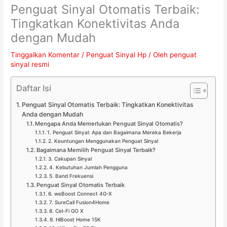
Penguat Sinyal Otomatis Terbaik:
Tingkatkan Konektivitas Anda
dengan Mudah
Tinggalkan Komentar
/
Penguat Sinyal Hp
/ Oleh
penguat
sinyal resmi
Daftar Isi
Penguat Sinyal Otomatis Terbaik: Tingkatkan Konektivitas
Anda dengan Mudah
Mengapa Anda Memerlukan Penguat Sinyal Otomatis?
1. Penguat Sinyal: Apa dan Bagaimana Mereka Bekerja
2. Keuntungan Menggunakan Penguat Sinyal
Bagaimana Memilih Penguat Sinyal Terbaik?
3. Cakupan Sinyal
4. Kebutuhan Jumlah Pengguna
5. Band Frekuensi
Penguat Sinyal Otomatis Terbaik
6. weBoost Connect 4G-X
7. SureCall Fusion4Home
8. Cel-Fi GO X
9. HiBoost Home 15K