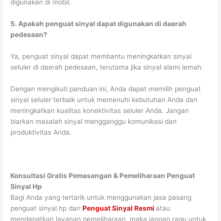
digunakan di mobil.
5. Apakah penguat sinyal dapat digunakan di daerah
pedesaan?
Ya, penguat sinyal dapat membantu meningkatkan sinyal
seluler di daerah pedesaan, terutama jika sinyal alami lemah.
Dengan mengikuti panduan ini, Anda dapat memilih penguat
sinyal seluler terbaik untuk memenuhi kebutuhan Anda dan
meningkatkan kualitas konektivitas seluler Anda. Jangan
biarkan masalah sinyal mengganggu komunikasi dan
produktivitas Anda.
Konsultasi Gratis Pemasangan & Pemeliharaan Penguat
Sinyal Hp
Bagi Anda yang tertarik untuk menggunakan jasa pasang
penguat sinyal hp dari
Penguat Sinyal Resmi
atau
mendapatkan layanan pemeliharaan, maka jangan ragu untuk