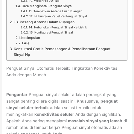
10. WilsonPro 70 Plus
Cara Menginstal Penguat Sinyal
11. Tempatkan Antena Luar Ruangan
12. Hubungkan Kabel Ke Penguat Sinyal
13. Pasang Antena Dalam Ruangan
14. Hubungkan Penguat Sinyal Ke Listrik
15. Konfigurasi Penguat Sinyal
Kesimpulan
FAQ
Konsultasi Gratis Pemasangan & Pemeliharaan Penguat
Sinyal Hp
Penguat Sinyal Otomatis Terbaik: Tingkatkan Konektivitas
Anda dengan Mudah
Pengantar
Penguat sinyal seluler adalah perangkat yang
sangat penting di era digital saat ini. Khususnya,
penguat
sinyal seluler terbaik
adalah solusi terbaik untuk
meningkatkan
konektivitas seluler
Anda dengan signifikan.
Apakah Anda sering mengalami
masalah sinyal yang lemah
di
rumah atau di tempat kerja? Penguat sinyal otomatis adalah
solusi yang tepat untuk Anda.