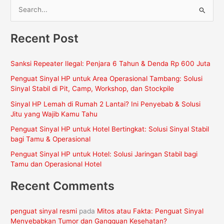
C
a
Recent Post
r
i
Sanksi Repeater Ilegal: Penjara 6 Tahun & Denda Rp 600 Juta
u
Penguat Sinyal HP untuk Area Operasional Tambang: Solusi
n
Sinyal Stabil di Pit, Camp, Workshop, dan Stockpile
t
Sinyal HP Lemah di Rumah 2 Lantai? Ini Penyebab & Solusi
u
Jitu yang Wajib Kamu Tahu
k
Penguat Sinyal HP untuk Hotel Bertingkat: Solusi Sinyal Stabil
:
bagi Tamu & Operasional
Penguat Sinyal HP untuk Hotel: Solusi Jaringan Stabil bagi
Tamu dan Operasional Hotel
Recent Comments
penguat sinyal resmi
pada
Mitos atau Fakta: Penguat Sinyal
Menyebabkan Tumor dan Gangguan Kesehatan?