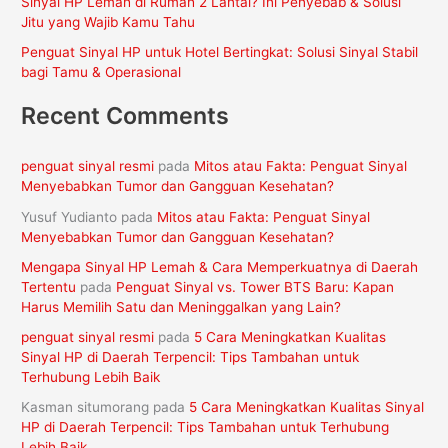
Sinyal HP Lemah di Rumah 2 Lantai? Ini Penyebab & Solusi
:
Jitu yang Wajib Kamu Tahu
Penguat Sinyal HP untuk Hotel Bertingkat: Solusi Sinyal Stabil
bagi Tamu & Operasional
Recent Comments
penguat sinyal resmi
pada
Mitos atau Fakta: Penguat Sinyal
Menyebabkan Tumor dan Gangguan Kesehatan?
Yusuf Yudianto
pada
Mitos atau Fakta: Penguat Sinyal
Menyebabkan Tumor dan Gangguan Kesehatan?
Mengapa Sinyal HP Lemah & Cara Memperkuatnya di Daerah
Tertentu
pada
Penguat Sinyal vs. Tower BTS Baru: Kapan
Harus Memilih Satu dan Meninggalkan yang Lain?
penguat sinyal resmi
pada
5 Cara Meningkatkan Kualitas
Sinyal HP di Daerah Terpencil: Tips Tambahan untuk
Terhubung Lebih Baik
Kasman situmorang
pada
5 Cara Meningkatkan Kualitas Sinyal
HP di Daerah Terpencil: Tips Tambahan untuk Terhubung
Lebih Baik