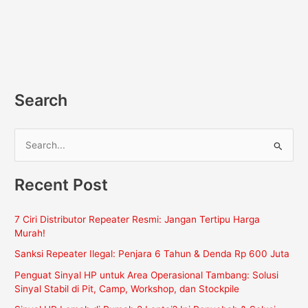
Search
C
a
Recent Post
r
i
7 Ciri Distributor Repeater Resmi: Jangan Tertipu Harga
u
Murah!
n
Sanksi Repeater Ilegal: Penjara 6 Tahun & Denda Rp 600 Juta
t
Penguat Sinyal HP untuk Area Operasional Tambang: Solusi
u
Sinyal Stabil di Pit, Camp, Workshop, dan Stockpile
k