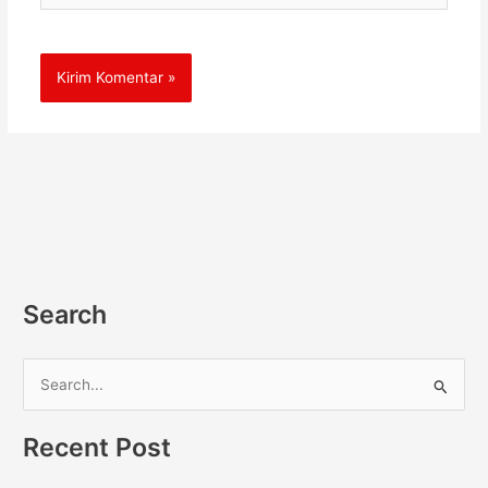
Search
C
a
Recent Post
r
i