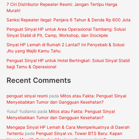
7 Ciri Distributor Repeater Resmi: Jangan Tertipu Harga
u
Murah!
n
Sanksi Repeater Ilegal: Penjara 6 Tahun & Denda Rp 600 Juta
t
Penguat Sinyal HP untuk Area Operasional Tambang: Solusi
u
Sinyal Stabil di Pit, Camp, Workshop, dan Stockpile
k
Sinyal HP Lemah di Rumah 2 Lantai? Ini Penyebab & Solusi
:
Jitu yang Wajib Kamu Tahu
Penguat Sinyal HP untuk Hotel Bertingkat: Solusi Sinyal Stabil
bagi Tamu & Operasional
Recent Comments
penguat sinyal resmi
pada
Mitos atau Fakta: Penguat Sinyal
Menyebabkan Tumor dan Gangguan Kesehatan?
Yusuf Yudianto
pada
Mitos atau Fakta: Penguat Sinyal
Menyebabkan Tumor dan Gangguan Kesehatan?
Mengapa Sinyal HP Lemah & Cara Memperkuatnya di Daerah
Tertentu
pada
Penguat Sinyal vs. Tower BTS Baru: Kapan