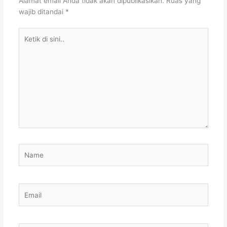
Alamat email Anda tidak akan dipublikasikan.
Ruas yang
wajib ditandai
*
Ketik
di
sini..
Name
Email