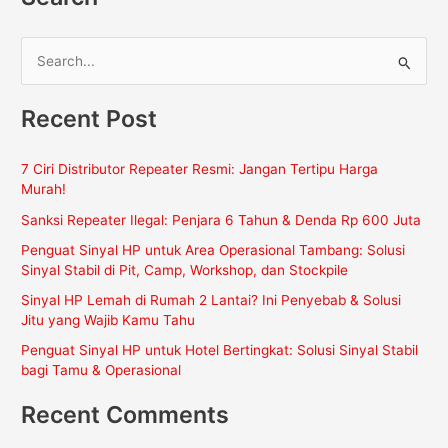
C
a
Recent Post
r
i
7 Ciri Distributor Repeater Resmi: Jangan Tertipu Harga
u
Murah!
n
Sanksi Repeater Ilegal: Penjara 6 Tahun & Denda Rp 600 Juta
t
Penguat Sinyal HP untuk Area Operasional Tambang: Solusi
u
Sinyal Stabil di Pit, Camp, Workshop, dan Stockpile
k
Sinyal HP Lemah di Rumah 2 Lantai? Ini Penyebab & Solusi
:
Jitu yang Wajib Kamu Tahu
Penguat Sinyal HP untuk Hotel Bertingkat: Solusi Sinyal Stabil
bagi Tamu & Operasional
Recent Comments