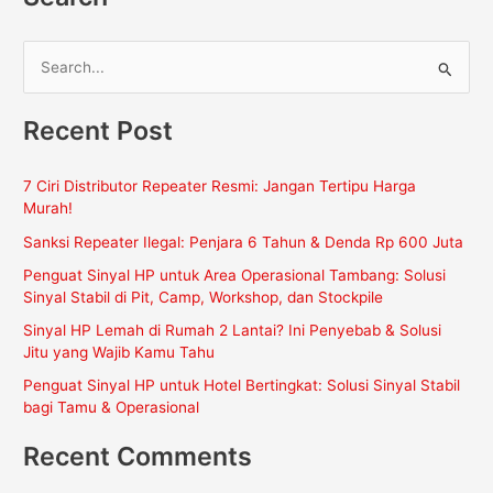
C
a
Recent Post
r
i
7 Ciri Distributor Repeater Resmi: Jangan Tertipu Harga
u
Murah!
n
Sanksi Repeater Ilegal: Penjara 6 Tahun & Denda Rp 600 Juta
t
Penguat Sinyal HP untuk Area Operasional Tambang: Solusi
u
Sinyal Stabil di Pit, Camp, Workshop, dan Stockpile
k
Sinyal HP Lemah di Rumah 2 Lantai? Ini Penyebab & Solusi
:
Jitu yang Wajib Kamu Tahu
Penguat Sinyal HP untuk Hotel Bertingkat: Solusi Sinyal Stabil
bagi Tamu & Operasional
Recent Comments