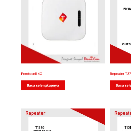
Femtocell 4G
Repeater T37
Baca selengkapnya
Baca sel