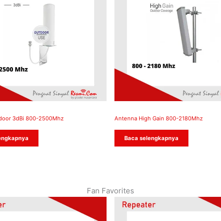
door 3dBi 800-2500Mhz
Antenna High Gain 800-2180Mhz
engkapnya
Baca selengkapnya
Fan Favorites