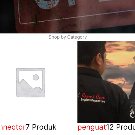
Shop by Category
nnector
7 Produk
penguat
12 Prod