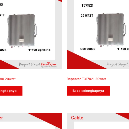
90 20watt
Repeater T317821 20watt
engkapnya
Baca selengkapnya