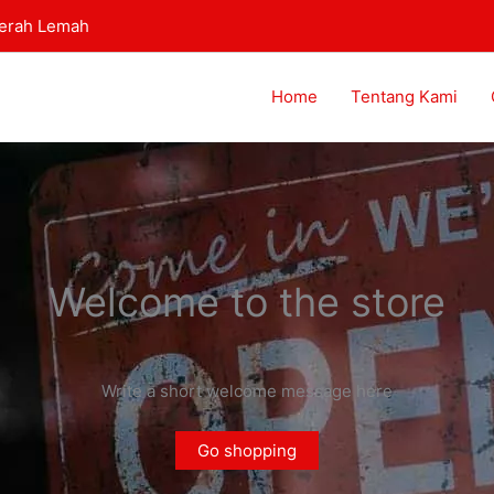
aerah Lemah
Home
Tentang Kami
Welcome to the store
Write a short welcome message here
Go shopping