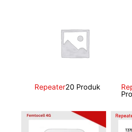
Repeater
20 Produk
Rep
Pr