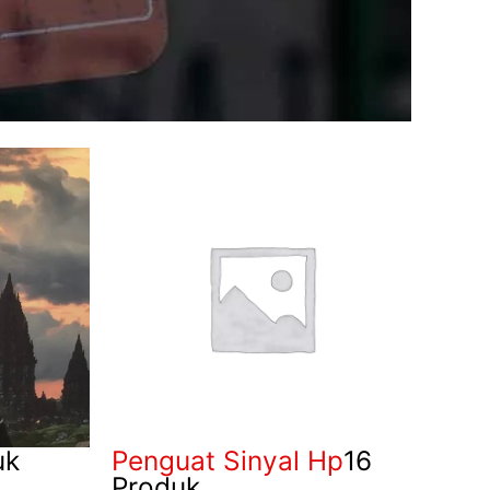
uk
Penguat Sinyal Hp
16
Produk