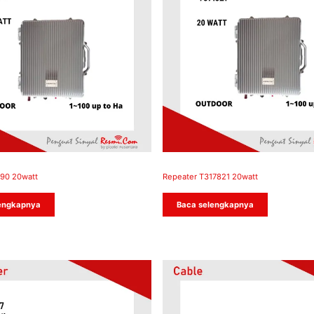
90 20watt
Repeater T317821 20watt
engkapnya
Baca selengkapnya