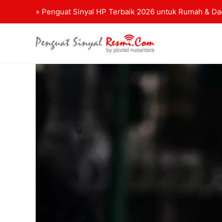
Lewati
» Penguat Sinyal HP Terbaik 2026 untuk Rumah & D
ke
konten