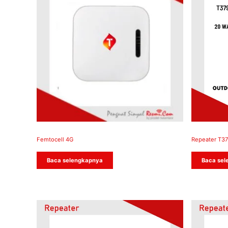
Femtocell 4G
Repeater T37
Baca selengkapnya
Baca sel