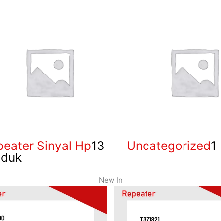
eater Sinyal Hp
13
Uncategorized
1
oduk
New In