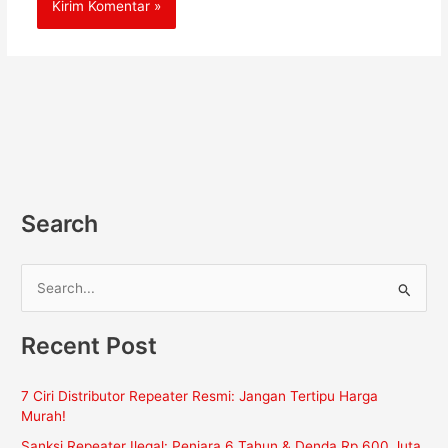
Search
C
a
Recent Post
r
i
7 Ciri Distributor Repeater Resmi: Jangan Tertipu Harga
u
Murah!
n
Sanksi Repeater Ilegal: Penjara 6 Tahun & Denda Rp 600 Juta