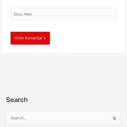
Situs
Web
Search
C
a