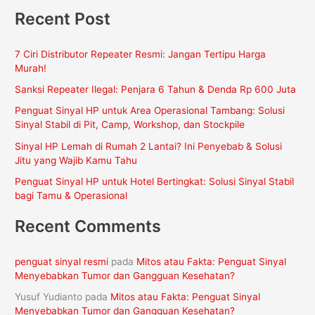
Recent Post
r
i
7 Ciri Distributor Repeater Resmi: Jangan Tertipu Harga
u
Murah!
n
Sanksi Repeater Ilegal: Penjara 6 Tahun & Denda Rp 600 Juta
t
Penguat Sinyal HP untuk Area Operasional Tambang: Solusi
u
Sinyal Stabil di Pit, Camp, Workshop, dan Stockpile
k
Sinyal HP Lemah di Rumah 2 Lantai? Ini Penyebab & Solusi
:
Jitu yang Wajib Kamu Tahu
Penguat Sinyal HP untuk Hotel Bertingkat: Solusi Sinyal Stabil
bagi Tamu & Operasional
Recent Comments
penguat sinyal resmi
pada
Mitos atau Fakta: Penguat Sinyal
Menyebabkan Tumor dan Gangguan Kesehatan?
Yusuf Yudianto
pada
Mitos atau Fakta: Penguat Sinyal
Menyebabkan Tumor dan Gangguan Kesehatan?