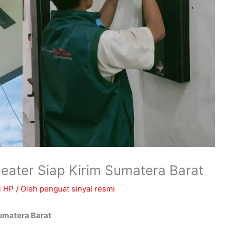
peater Siap Kirim Sumatera Barat
l HP
/ Oleh
penguat sinyal resmi
Sumatera Barat