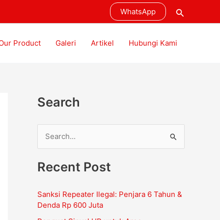
Cari
WhatsApp
Our Product
Galeri
Artikel
Hubungi Kami
Search
C
a
Recent Post
r
i
Sanksi Repeater Ilegal: Penjara 6 Tahun &
u
Denda Rp 600 Juta
n