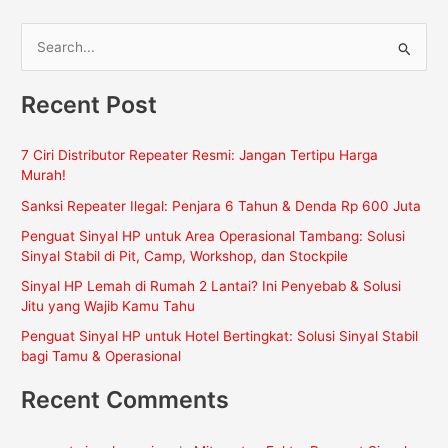
C
a
Recent Post
r
i
7 Ciri Distributor Repeater Resmi: Jangan Tertipu Harga
u
Murah!
n
Sanksi Repeater Ilegal: Penjara 6 Tahun & Denda Rp 600 Juta
t
Penguat Sinyal HP untuk Area Operasional Tambang: Solusi
u
Sinyal Stabil di Pit, Camp, Workshop, dan Stockpile
k
Sinyal HP Lemah di Rumah 2 Lantai? Ini Penyebab & Solusi
:
Jitu yang Wajib Kamu Tahu
Penguat Sinyal HP untuk Hotel Bertingkat: Solusi Sinyal Stabil
bagi Tamu & Operasional
Recent Comments