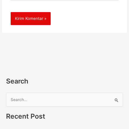
Search
C
a
Recent Post
r
i