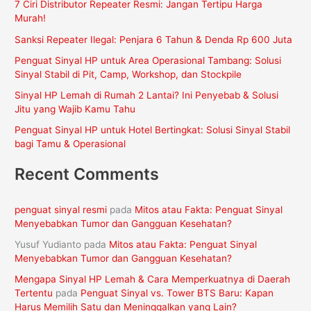
7 Ciri Distributor Repeater Resmi: Jangan Tertipu Harga
u
Murah!
n
Sanksi Repeater Ilegal: Penjara 6 Tahun & Denda Rp 600 Juta
t
Penguat Sinyal HP untuk Area Operasional Tambang: Solusi
u
Sinyal Stabil di Pit, Camp, Workshop, dan Stockpile
k
Sinyal HP Lemah di Rumah 2 Lantai? Ini Penyebab & Solusi
:
Jitu yang Wajib Kamu Tahu
Penguat Sinyal HP untuk Hotel Bertingkat: Solusi Sinyal Stabil
bagi Tamu & Operasional
Recent Comments
penguat sinyal resmi
pada
Mitos atau Fakta: Penguat Sinyal
Menyebabkan Tumor dan Gangguan Kesehatan?
Yusuf Yudianto
pada
Mitos atau Fakta: Penguat Sinyal
Menyebabkan Tumor dan Gangguan Kesehatan?
Mengapa Sinyal HP Lemah & Cara Memperkuatnya di Daerah
Tertentu
pada
Penguat Sinyal vs. Tower BTS Baru: Kapan
Harus Memilih Satu dan Meninggalkan yang Lain?