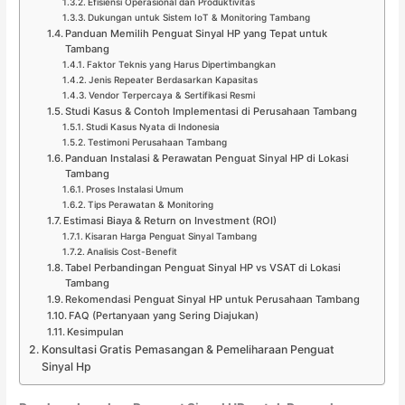
Efisiensi Operasional dan Produktivitas
Dukungan untuk Sistem IoT & Monitoring Tambang
Panduan Memilih Penguat Sinyal HP yang Tepat untuk
Tambang
Faktor Teknis yang Harus Dipertimbangkan
Jenis Repeater Berdasarkan Kapasitas
Vendor Terpercaya & Sertifikasi Resmi
Studi Kasus & Contoh Implementasi di Perusahaan Tambang
Studi Kasus Nyata di Indonesia
Testimoni Perusahaan Tambang
Panduan Instalasi & Perawatan Penguat Sinyal HP di Lokasi
Tambang
Proses Instalasi Umum
Tips Perawatan & Monitoring
Estimasi Biaya & Return on Investment (ROI)
Kisaran Harga Penguat Sinyal Tambang
Analisis Cost-Benefit
Tabel Perbandingan Penguat Sinyal HP vs VSAT di Lokasi
Tambang
Rekomendasi Penguat Sinyal HP untuk Perusahaan Tambang
FAQ (Pertanyaan yang Sering Diajukan)
Kesimpulan
Konsultasi Gratis Pemasangan & Pemeliharaan Penguat
Sinyal Hp