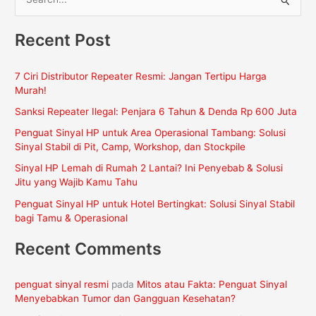
C
a
Recent Post
r
i
7 Ciri Distributor Repeater Resmi: Jangan Tertipu Harga
u
Murah!
n
Sanksi Repeater Ilegal: Penjara 6 Tahun & Denda Rp 600 Juta
t
Penguat Sinyal HP untuk Area Operasional Tambang: Solusi
u
Sinyal Stabil di Pit, Camp, Workshop, dan Stockpile
k
Sinyal HP Lemah di Rumah 2 Lantai? Ini Penyebab & Solusi
:
Jitu yang Wajib Kamu Tahu
Penguat Sinyal HP untuk Hotel Bertingkat: Solusi Sinyal Stabil
bagi Tamu & Operasional
Recent Comments
penguat sinyal resmi
pada
Mitos atau Fakta: Penguat Sinyal
Menyebabkan Tumor dan Gangguan Kesehatan?