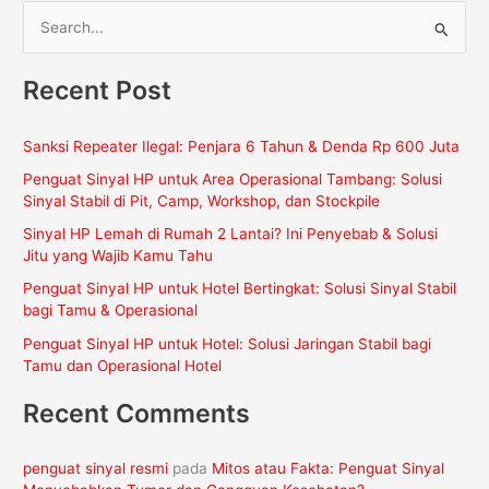
C
a
Recent Post
r
i
Sanksi Repeater Ilegal: Penjara 6 Tahun & Denda Rp 600 Juta
u
Penguat Sinyal HP untuk Area Operasional Tambang: Solusi
n
Sinyal Stabil di Pit, Camp, Workshop, dan Stockpile
t
Sinyal HP Lemah di Rumah 2 Lantai? Ini Penyebab & Solusi
u
Jitu yang Wajib Kamu Tahu
k
Penguat Sinyal HP untuk Hotel Bertingkat: Solusi Sinyal Stabil
:
bagi Tamu & Operasional
Penguat Sinyal HP untuk Hotel: Solusi Jaringan Stabil bagi
Tamu dan Operasional Hotel
Recent Comments
penguat sinyal resmi
pada
Mitos atau Fakta: Penguat Sinyal