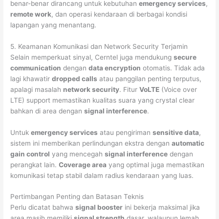
benar-benar dirancang untuk kebutuhan
emergency services
,
remote work
, dan operasi kendaraan di berbagai kondisi
lapangan yang menantang.
5. Keamanan Komunikasi dan Network Security Terjamin
Selain memperkuat sinyal, Cerntel juga mendukung
secure
communication
dengan
data encryption
otomatis. Tidak ada
lagi khawatir
dropped calls
atau panggilan penting terputus,
apalagi masalah
network security
. Fitur
VoLTE
(Voice over
LTE) support memastikan kualitas suara yang crystal clear
bahkan di area dengan
signal interference
.
Untuk
emergency services
atau pengiriman
sensitive data
,
sistem ini memberikan perlindungan ekstra dengan
automatic
gain control
yang mencegah
signal interference
dengan
perangkat lain.
Coverage area
yang optimal juga memastikan
komunikasi tetap stabil dalam radius kendaraan yang luas.
Pertimbangan Penting dan Batasan Teknis
Perlu dicatat bahwa
signal booster
ini bekerja maksimal jika
area masih memiliki
signal strength
dasar, walaupun lemah.