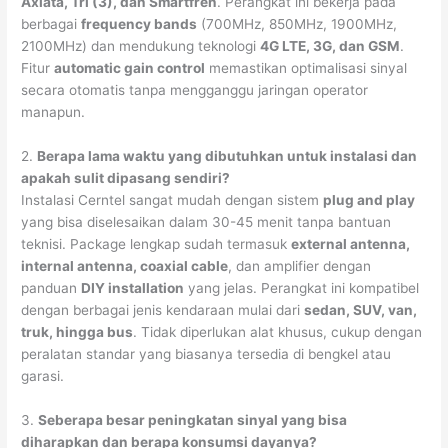
Axiata, Tri (3), dan Smartfren
. Perangkat ini bekerja pada
berbagai
frequency bands
(700MHz, 850MHz, 1900MHz,
2100MHz) dan mendukung teknologi
4G LTE, 3G, dan GSM
.
Fitur
automatic gain control
memastikan optimalisasi sinyal
secara otomatis tanpa mengganggu jaringan operator
manapun.
2.
Berapa lama waktu yang dibutuhkan untuk instalasi dan
apakah sulit dipasang sendiri?
Instalasi Cerntel sangat mudah dengan sistem
plug and play
yang bisa diselesaikan dalam 30-45 menit tanpa bantuan
teknisi. Package lengkap sudah termasuk
external antenna,
internal antenna, coaxial cable
, dan amplifier dengan
panduan
DIY installation
yang jelas. Perangkat ini kompatibel
dengan berbagai jenis kendaraan mulai dari
sedan, SUV, van,
truk, hingga bus
. Tidak diperlukan alat khusus, cukup dengan
peralatan standar yang biasanya tersedia di bengkel atau
garasi.
3.
Seberapa besar peningkatan sinyal yang bisa
diharapkan dan berapa konsumsi dayanya?