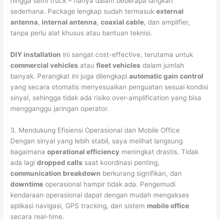
hingga semi truck – hanya dalam beberapa langkah
sederhana. Package lengkap sudah termasuk
external
antenna
,
internal antenna
,
coaxial cable
, dan amplifier,
tanpa perlu alat khusus atau bantuan teknisi.
DIY installation
ini sangat cost-effective, terutama untuk
commercial vehicles
atau
fleet vehicles
dalam jumlah
banyak. Perangkat ini juga dilengkapi
automatic gain control
yang secara otomatis menyesuaikan penguatan sesuai kondisi
sinyal, sehingga tidak ada risiko over-amplification yang bisa
mengganggu jaringan operator.
3. Mendukung Efisiensi Operasional dan Mobile Office
Dengan sinyal yang lebih stabil, saya melihat langsung
bagaimana
operational efficiency
meningkat drastis. Tidak
ada lagi
dropped calls
saat koordinasi penting,
communication breakdown
berkurang signifikan, dan
downtime
operasional hampir tidak ada. Pengemudi
kendaraan operasional dapat dengan mudah mengakses
aplikasi navigasi, GPS tracking, dan sistem
mobile office
secara real-time.