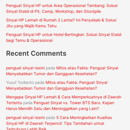
Penguat Sinyal HP untuk Area Operasional Tambang: Solusi
u
Sinyal Stabil di Pit, Camp, Workshop, dan Stockpile
k
Sinyal HP Lemah di Rumah 2 Lantai? Ini Penyebab & Solusi
:
Jitu yang Wajib Kamu Tahu
Penguat Sinyal HP untuk Hotel Bertingkat: Solusi Sinyal Stabil
bagi Tamu & Operasional
Recent Comments
penguat sinyal resmi
pada
Mitos atau Fakta: Penguat Sinyal
Menyebabkan Tumor dan Gangguan Kesehatan?
Yusuf Yudianto
pada
Mitos atau Fakta: Penguat Sinyal
Menyebabkan Tumor dan Gangguan Kesehatan?
Mengapa Sinyal HP Lemah & Cara Memperkuatnya di Daerah
Tertentu
pada
Penguat Sinyal vs. Tower BTS Baru: Kapan
Harus Memilih Satu dan Meninggalkan yang Lain?
penguat sinyal resmi
pada
5 Cara Meningkatkan Kualitas
Sinyal HP di Daerah Terpencil: Tips Tambahan untuk
Terhubung Lebih Baik