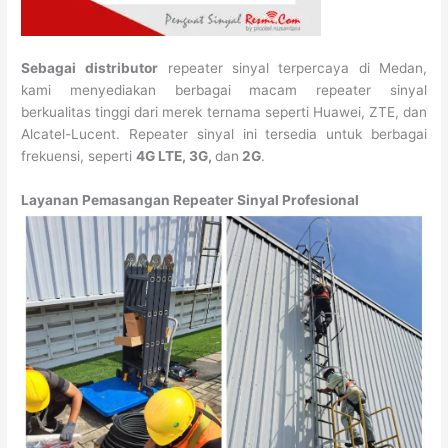
Sebagai
distributor
repeater sinyal terpercaya di Medan,
kami menyediakan berbagai macam repeater sinyal
berkualitas tinggi dari merek ternama seperti Huawei, ZTE, dan
Alcatel-Lucent. Repeater sinyal ini tersedia untuk berbagai
frekuensi, seperti
4G LTE, 3G,
dan
2G
.
Layanan Pemasangan Repeater Sinyal Profesional