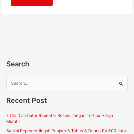
Search
C
a
Recent Post
r
i
7 Ciri Distributor Repeater Resmi: Jangan Tertipu Harga
u
Murah!
n
Sanksi Repeater Ilegal: Penjara 6 Tahun & Denda Rp 600 Juta
t