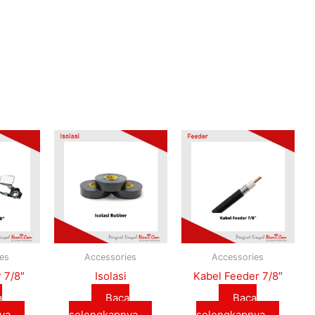
es
Accessories
Accessories
 7/8″
Isolasi
Kabel Feeder 7/8″
a
Baca
Baca
ya
selengkapnya
selengkapnya