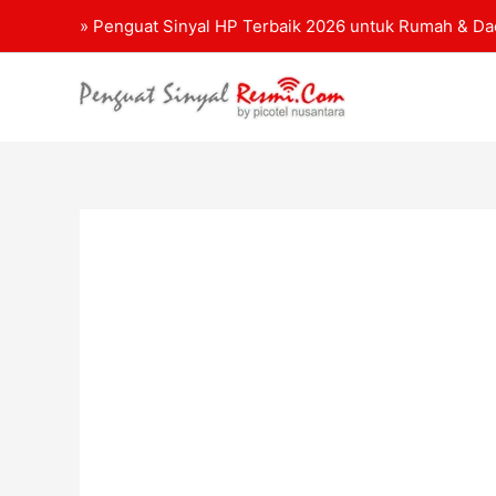
Lewati
» Penguat Sinyal HP Terbaik 2026 untuk Rumah & D
ke
konten