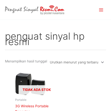
Lewati
ke
konten
penguat sinyal hp
resmi
Menampilkan hasil tunggal
TIDAK ADA STOK
Portable
3G Wireless Portable